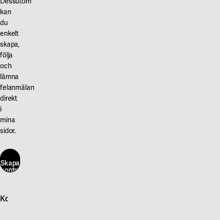
Dessutom
kan
du
enkelt
skapa,
följa
och
lämna
felanmälan
direkt
i
mina
sidor.
Skapa
konto
här
Kontakta oss
Skapa
konto
Logga in
här