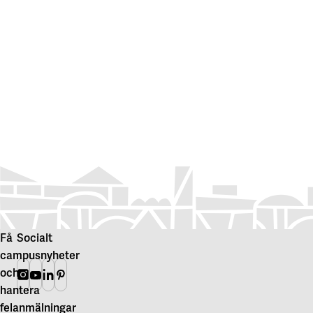
Få
Socialt
campusnyheter
och
Instagram
Youtube
Linkedin
Pinterest
hantera
felanmälningar