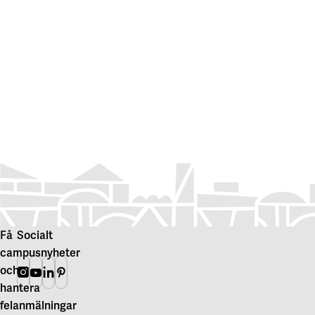
Få
Socialt
campusnyheter
och
Instagram
Youtube
Linkedin
Pinterest
hantera
felanmälningar