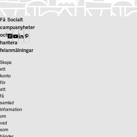
Få
Socialt
campusnyheter
och
Instagram
Youtube
Linkedin
Pinterest
hantera
felanmälningar
Skapa
ett
konto
för
att
få
samlad
information
om
vad
som
händer