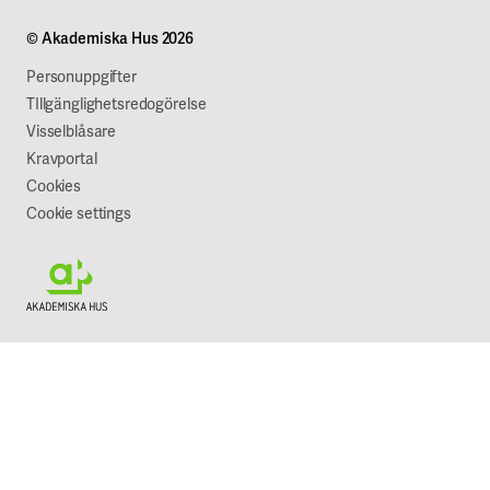
A Working Lab
Om företaget
© Akademiska Hus 2026
Jobba hos oss
Vår syn på hållbarhet
Personuppgifter
TIllgänglighetsredogörelse
Visselblåsare
Kravportal
Cookies
Cookie settings