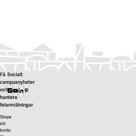
Få
Socialt
campusnyheter
och
Instagram
Youtube
Linkedin
Pinterest
hantera
felanmälningar
Skapa
ett
konto